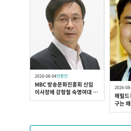
2026-08-04
언론인
MBC 방송문화진흥회 신임
2026-08
이사장에 강형철 숙명여대 교
헤럴드경
수
구는 왜
나' 출