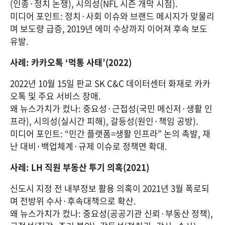
(인종·정치 논쟁), 시의성(NFL 시즌 개막 시점).
미디어 포인트: 정치·사회 이슈와 브랜드 메시지가 맞물리
며 보도량 급증, 2019년 에미 수상까지 이어져 후속 보도 
유발.
사례: 카카오톡 ‘먹통 사태’(2022)
2022년 10월 15일 판교 SK C&C 데이터센터 화재로 카카
오톡 및 주요 서비스 장애.
왜 뉴스가치가 컸나: 중요성·근접성(국민 메신저·생활 인
프라), 시의성(실시간 피해), 갈등성(원인·책임 공방).
미디어 포인트: “민간 플랫폼=생활 인프라” 논의 촉발, 재
난 대비·백업체계·규제 이슈로 정책면 확대.
사레: LH 직원 부동산 투기 의혹(2021)
신도시 지정 전 내부정보 활용 의혹이 2021년 3월 폭로되
며 전방위 수사·후속대책으로 확산.
왜 뉴스가치가 컸나: 중요성(공공기관 신뢰·부동산 정책), 