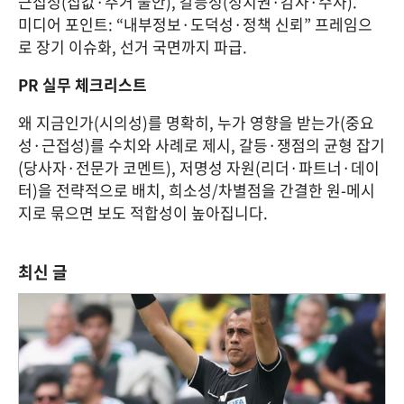
근접성(집값·주거 불안), 갈등성(정치권·감사·수사).
미디어 포인트: “내부정보·도덕성·정책 신뢰” 프레임으
로 장기 이슈화, 선거 국면까지 파급.
PR 실무 체크리스트
왜 지금인가(시의성)를 명확히, 누가 영향을 받는가(중요
성·근접성)를 수치와 사례로 제시, 갈등·쟁점의 균형 잡기
(당사자·전문가 코멘트), 저명성 자원(리더·파트너·데이
터)을 전략적으로 배치, 희소성/차별점을 간결한 원-메시
지로 묶으면 보도 적합성이 높아집니다.
최신 글