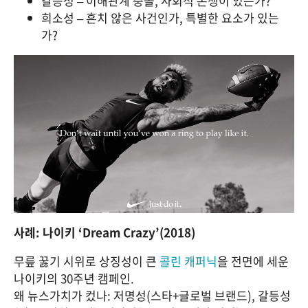
갈등성 – 이해관계 충돌, 사회적 논쟁이 있는가?
희소성 – 흔치 않은 사건인가, 특별한 요소가 있는
가?
사례: 나이키 ‘Dream Crazy’(2018)
무릎 꿇기 시위로 상징성이 큰
 콜린 캐퍼닉
을 전면에 세운 
나이키의 30주년 캠페인.
왜 뉴스가치가 컸나: 저명성(스타+글로벌 브랜드), 갈등성